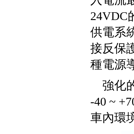
入電流
24VDC
供電系
接反保
種電源
強化
-40 ~ +7
車內環