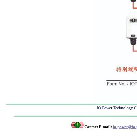
IO-Power Techno
Contact E-mail:
io-power@io-