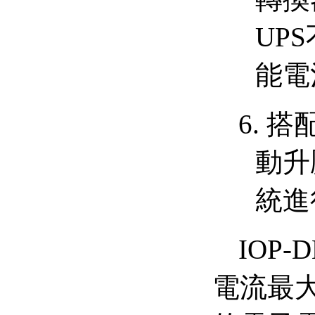
UPS
能電
6.
搭
動升
統進
IOP-D
電流最