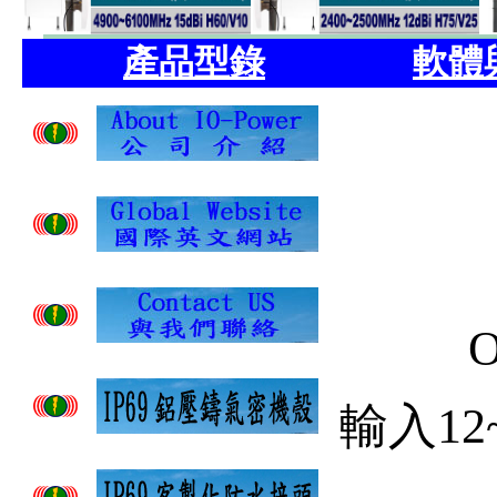
產品型錄
軟體
O
輸入
12