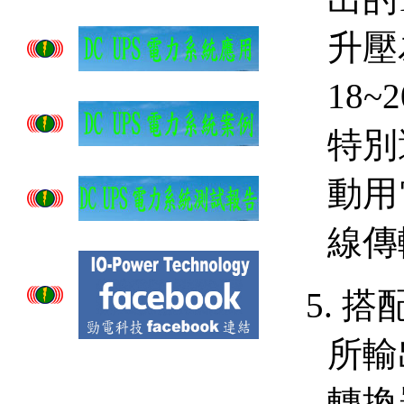
升壓
18~2
特別
動用
線傳
5.
搭
所輸
轉換