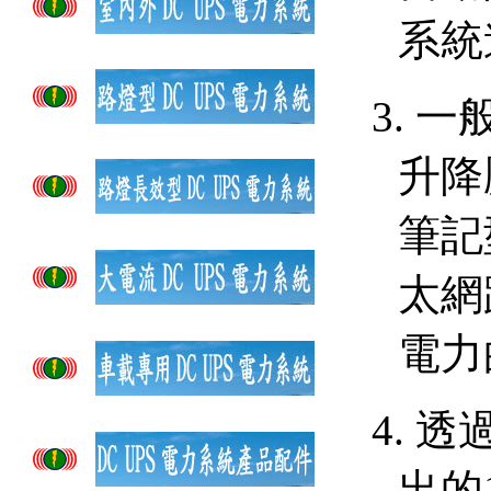
系統
3.
一
升降
筆記
太網
電力
4.
透
出的