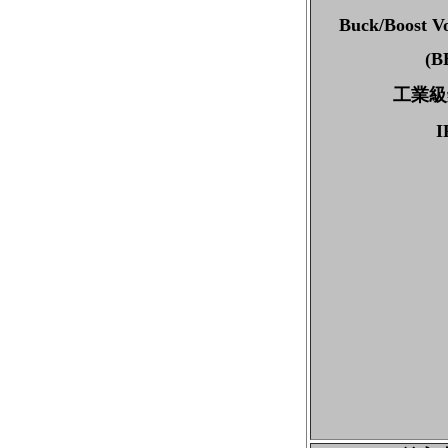
Buck/Boost Vo
(B
工業級
I