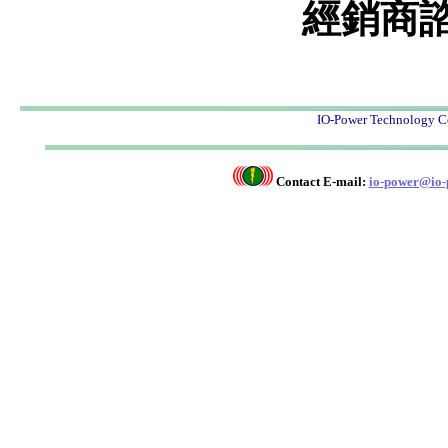
經銷商
IO-Power Techno
Contact E-mail:
io-power@io-