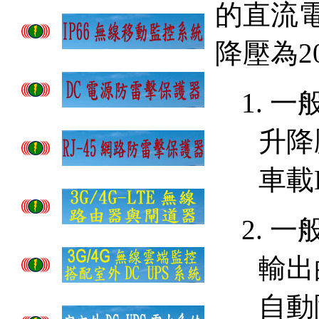
的直流
降壓為
2
1.
一
升降
車載
2.
一
輸出
自動