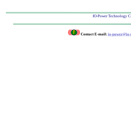
IO-Power Techno
Contact E-mail:
io-power@io-