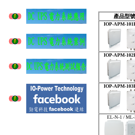
產品型
IOP-APM-101R
IOP-APM-102R
IOP-APM-103R
EL-N-1 / ML-