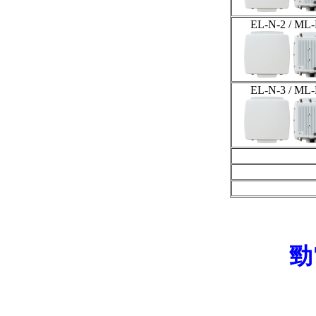
EL-N-2 / ML-
EL-N-3 / ML-
勁