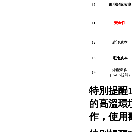
10
電池記憶效應
11
安全性
12
維護成本
13
電池成本
綠能環保
14
(RoHS
規範
)
特別提醒
的高溫環
作，使用