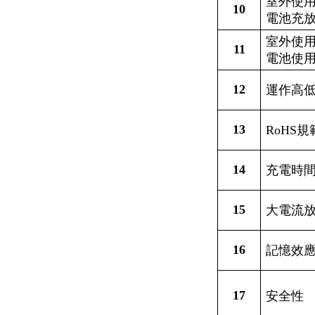
室外使
10
電池充
室外使
11
電池使
12
運作高
13
RoHS
規
14
充電時
15
大電流
16
記憶效
17
安全性