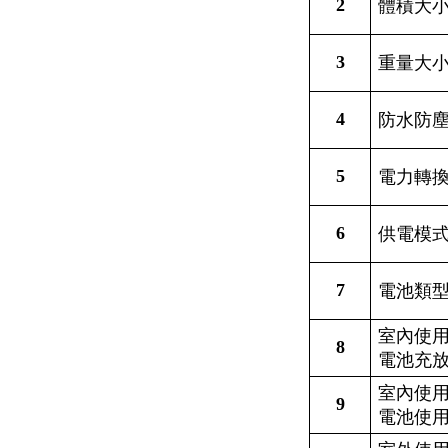
2
體積大
3
重量大
4
防水防
5
電力轉
6
供電模
7
電池類
室內使
8
電池充
室內使
9
電池使