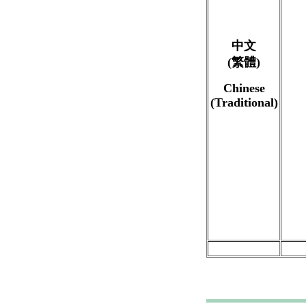
中文
(繁體)
Chinese
(Traditional)