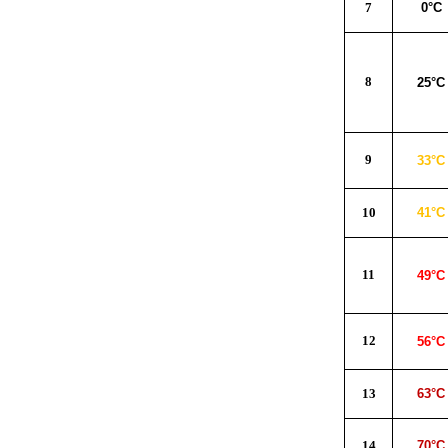
7
0°C
8
25°C
9
33°C
10
41°C
11
49°C
12
56°C
13
63°C
14
70°C